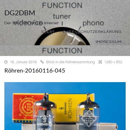
DG2DBM
Der 3567399. Blog im Internet
START
DATENSCHUTZERKLÄRUNG
IMPRESSUM
16. Januar 2016
Blick in die Röhrensammlung
1280 × 852
Röhren-20160116-045