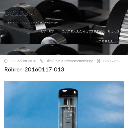
DG2DBM
Der 3567399. Blog im Internet
START
DATENSCHUTZERKLÄRUNG
IMPRESSUM
17. Januar 2016
Blick in die Röhrensammlung
1280 × 852
Röhren-20160117-013