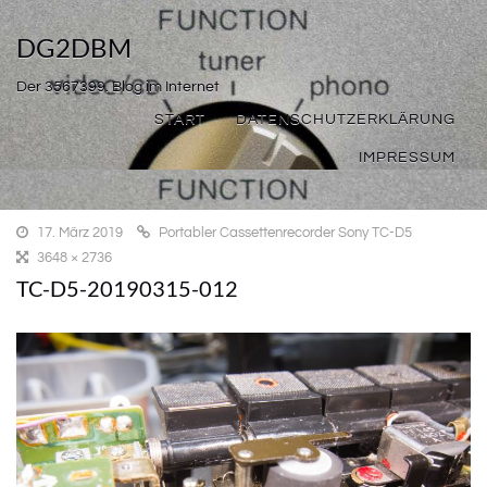
DG2DBM
Der 3567399. Blog im Internet
START
DATENSCHUTZERKLÄRUNG
IMPRESSUM
17. März 2019
Portabler Cassettenrecorder Sony TC-D5
3648 × 2736
TC-D5-20190315-012