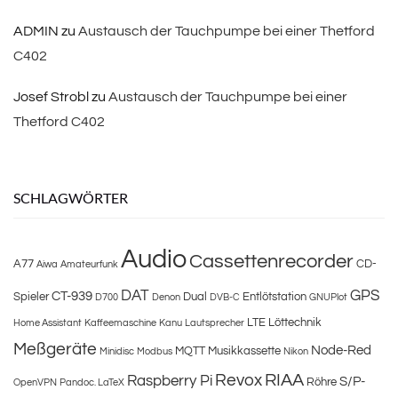
ADMIN
zu
Austausch der Tauchpumpe bei einer Thetford
C402
Josef Strobl
zu
Austausch der Tauchpumpe bei einer
Thetford C402
SCHLAGWÖRTER
Audio
Cassettenrecorder
A77
CD-
Aiwa
Amateurfunk
DAT
GPS
CT-939
Spieler
Dual
Entlötstation
D700
Denon
DVB-C
GNUPlot
LTE
Löttechnik
Home Assistant
Kaffeemaschine
Kanu
Lautsprecher
Meßgeräte
Node-Red
MQTT
Musikkassette
Minidisc
Modbus
Nikon
Revox
RIAA
Raspberry Pi
S/P-
Röhre
OpenVPN
Pandoc. LaTeX