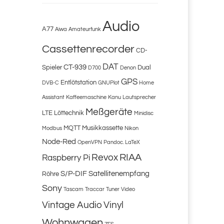
Audio
A77
Aiwa
Amateurfunk
Cassettenrecorder
CD-
DAT
CT-939
Spieler
Dual
D700
Denon
GPS
Entlötstation
DVB-C
GNUPlot
Home
Assistant
Kaffeemaschine
Kanu
Lautsprecher
Meßgeräte
LTE
Löttechnik
Minidisc
MQTT
Musikkassette
Modbus
Nikon
Node-Red
OpenVPN
Pandoc. LaTeX
Revox
RIAA
Raspberry Pi
S/P-DIF
Satellitenempfang
Röhre
Sony
Tascam
Traccar
Tuner
Video
Vintage Audio
Vinyl
Wohnwagen