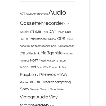
Audio
A77
Aiwa
Amateurfunk
Cassettenrecorder
CD-
DAT
CT-939
Spieler
Dual
D700
Denon
GPS
Entlötstation
DVB-C
GNUPlot
Home
Assistant
Kaffeemaschine
Kanu
Lautsprecher
Meßgeräte
LTE
Löttechnik
Minidisc
MQTT
Musikkassette
Modbus
Nikon
Node-Red
OpenVPN
Pandoc. LaTeX
Revox
RIAA
Raspberry Pi
S/P-DIF
Satellitenempfang
Röhre
Sony
Tascam
Traccar
Tuner
Video
Vintage Audio
Vinyl
Wohnwagen