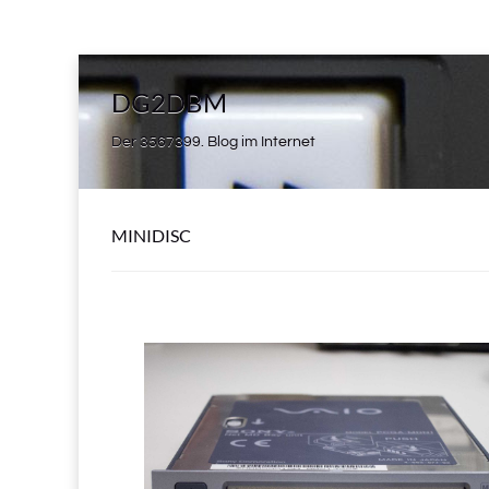
DG2DBM
Der 3567399. Blog im Internet
MINIDISC