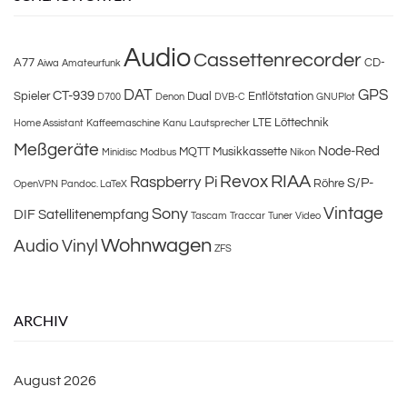
Audio
Cassettenrecorder
A77
CD-
Aiwa
Amateurfunk
DAT
GPS
CT-939
Spieler
Dual
Entlötstation
D700
Denon
DVB-C
GNUPlot
LTE
Löttechnik
Home Assistant
Kaffeemaschine
Kanu
Lautsprecher
Meßgeräte
Node-Red
MQTT
Musikkassette
Minidisc
Modbus
Nikon
Revox
RIAA
Raspberry Pi
S/P-
Röhre
OpenVPN
Pandoc. LaTeX
Vintage
Sony
DIF
Satellitenempfang
Tascam
Traccar
Tuner
Video
Wohnwagen
Audio
Vinyl
ZFS
ARCHIV
August 2026