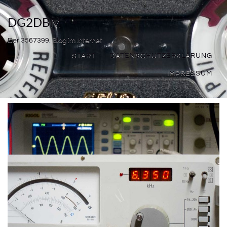
DG2DBM
Der 3567399. Blog im Internet
START
DATENSCHUTZERKLÄRUNG
IMPRESSUM