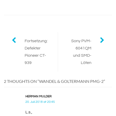
Post
Fortsetzung:
Sony PVM-
Defekter
6041QM
navigation
Pioneer CT-
und SMD-
939
Löten
2 THOUGHTS ON “
WANDEL & GOLTERMANN PMG-2
”
HERMAN MULDER
20. Juli 2018 at 20:45
L.s.,