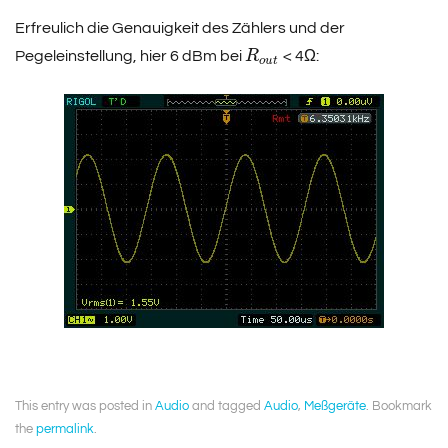
Erfreulich die Genauigkeit des Zählers und der
Pegeleinstellung, hier 6 dBm bei
R
< 4Ω:
o
u
t
This entry was posted in
Audio
and tagged
Audio
,
Meßgeräte
. Bookmark
the
permalink
.