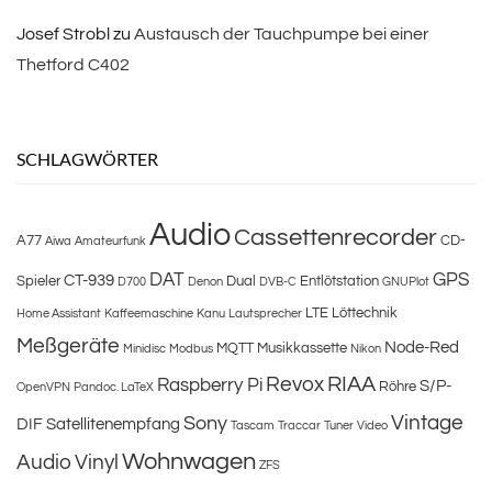
Josef Strobl
zu
Austausch der Tauchpumpe bei einer
Thetford C402
SCHLAGWÖRTER
Audio
Cassettenrecorder
A77
CD-
Aiwa
Amateurfunk
DAT
GPS
CT-939
Spieler
Dual
Entlötstation
D700
Denon
DVB-C
GNUPlot
LTE
Löttechnik
Home Assistant
Kaffeemaschine
Kanu
Lautsprecher
Meßgeräte
Node-Red
MQTT
Musikkassette
Minidisc
Modbus
Nikon
Revox
RIAA
Raspberry Pi
S/P-
Röhre
OpenVPN
Pandoc. LaTeX
Vintage
Sony
DIF
Satellitenempfang
Tascam
Traccar
Tuner
Video
Wohnwagen
Audio
Vinyl
ZFS