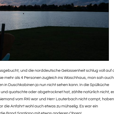
usgebucht, und die norddeutsche Gelassenheit schlug voll auf 
ie mehr als 4 Personen zugleich ins Waschhaus, man sah auch
n in Duschkabinen ja nun nicht sehen kann. In die Spülküche
nd quatschte oder abgetrocknet hat, zählte natürlich nicht, e
 niemand vom RKI war und Herr Lauterbach nicht campt, haben
r die Anfahrt wohl auch etwas zu mühselig. Es war ein
tzt die Band Santiano mit etwas anderen Ohren!