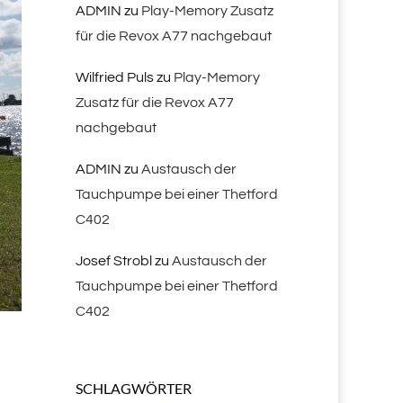
ADMIN
zu
Play-Memory Zusatz
für die Revox A77 nachgebaut
Wilfried Puls
zu
Play-Memory
Zusatz für die Revox A77
nachgebaut
ADMIN
zu
Austausch der
Tauchpumpe bei einer Thetford
C402
Josef Strobl
zu
Austausch der
Tauchpumpe bei einer Thetford
C402
SCHLAGWÖRTER