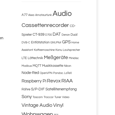
Audio
A77
Aiwa
Amateurfunk
Cassettenrecorder
CD-
DAT
CT-939
Spieler
Dual
D700
Denon
en
GPS
Entlötstation
DVB-C
GNUPlot
Home
Assistant
Kaffeemaschine
Kanu
Lautsprecher
Meßgeräte
LTE
Löttechnik
Minidisc
MQTT
Musikkassette
Modbus
Nikon
Node-Red
OpenVPN
Pandoc. LaTeX
Revox
RIAA
Raspberry Pi
S/P-DIF
Satellitenempfang
Röhre
Sony
Tascam
Traccar
Tuner
Video
Vintage Audio
Vinyl
Wohnwagen